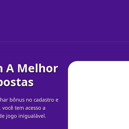
n A Melhor
postas
har bônus no cadastro e
 você tem acesso a
e jogo inigualável.