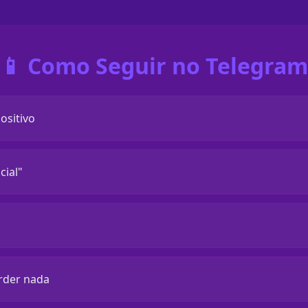
📱 Como Seguir no Telegram
ositivo
cial"
erder nada