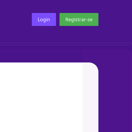
Login
Registrar-se