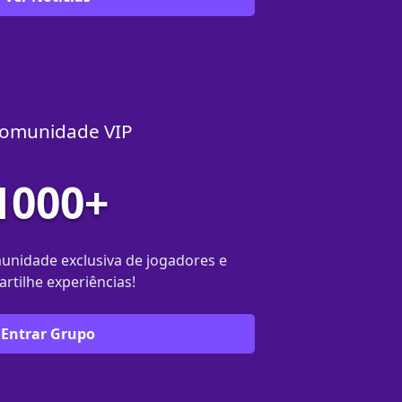
Comunidade VIP
1000+
unidade exclusiva de jogadores e
rtilhe experiências!
Entrar Grupo