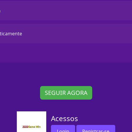
a
aticamente
SEGUIR AGORA
Acessos
Login
Registrar-se