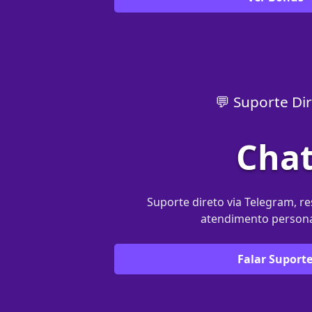
💬 Suporte Di
Cha
Suporte direto via Telegram, r
atendimento persona
Falar Suport