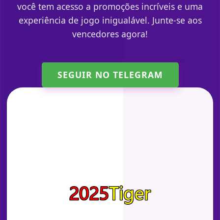
você tem acesso a promoções incríveis e uma
experiência de jogo inigualável. Junte-se aos
vencedores agora!
SEGUIR NO TELEGRAM