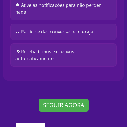
🔔 Ative as notificações para não perder
nada
💬 Participe das conversas e interaja
🎁 Receba bônus exclusivos
automaticamente
SEGUIR AGORA