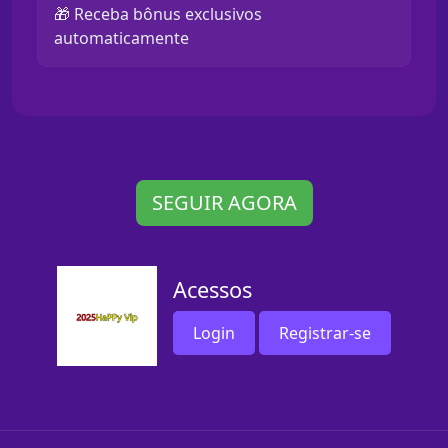
🎁 Receba bônus exclusivos
automaticamente
SEGUIR AGORA
Acessos
Login
Registrar-se