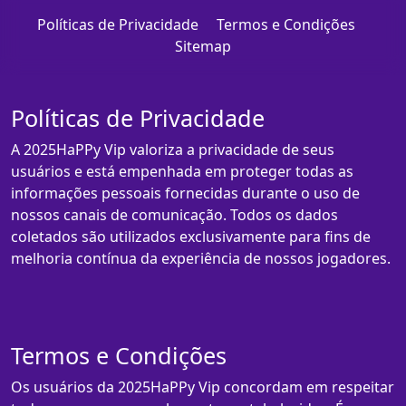
Políticas de Privacidade
Termos e Condições
Sitemap
Políticas de Privacidade
A 2025HaPPy Vip valoriza a privacidade de seus
usuários e está empenhada em proteger todas as
informações pessoais fornecidas durante o uso de
nossos canais de comunicação. Todos os dados
coletados são utilizados exclusivamente para fins de
melhoria contínua da experiência de nossos jogadores.
Termos e Condições
Os usuários da 2025HaPPy Vip concordam em respeitar