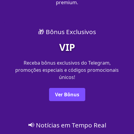
premium.
🎁 Bônus Exclusivos
VIP
Receba bônus exclusivos do Telegram,
promoções especiais e códigos promocionais
únicos!
Ver Bônus
📢 Notícias em Tempo Real