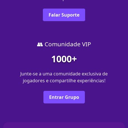
Falar Suporte
👥 Comunidade VIP
1000+
Junte-se a uma comunidade exclusiva de
jogadores e compartilhe experiências!
Entrar Grupo