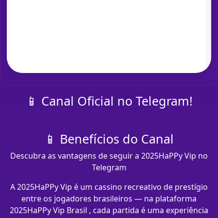
📱 Canal Oficial no Telegram!
📱 Benefícios do Canal
Descubra as vantagens de seguir a 2025HaPPy Vip no
Telegram
A 2025HaPPy Vip é um cassino recreativo de prestígio
entre os jogadores brasileiros — na plataforma
2025HaPPy Vip Brasil , cada partida é uma experiência