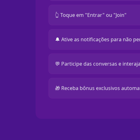
👆 Toque em "Entrar" ou "Join"
🔔 Ative as notificações para não p
💬 Participe das conversas e interaj
🎁 Receba bônus exclusivos autom