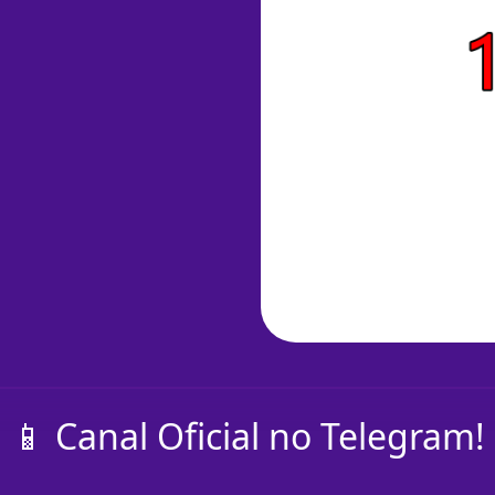
📱 Canal Oficial no Telegram!