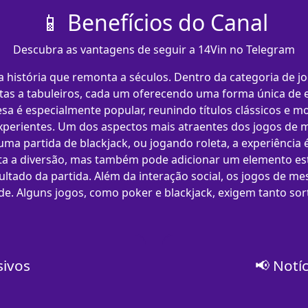
📱 Benefícios do Canal
Descubra as vantagens de seguir a 14Vin no Telegram
a história que remonta a séculos. Dentro da categoria de
tas a tabuleiros, cada um oferecendo uma forma única de en
esa é especialmente popular, reunindo títulos clássicos 
xperientes. Um dos aspectos mais atraentes dos jogos de m
a partida de blackjack, ou jogando roleta, a experiência 
a a diversão, mas também pode adicionar um elemento est
ultado da partida. Além da interação social, os jogos de m
e. Alguns jogos, como poker e blackjack, exigem tanto sor
sivos
📢 Notí