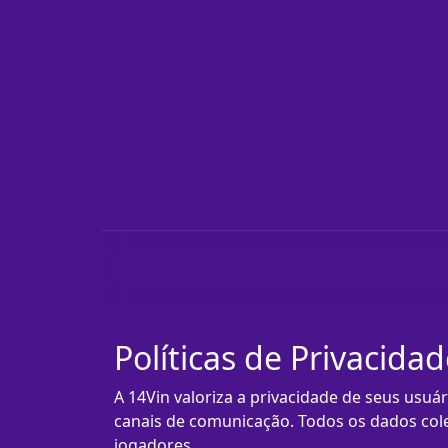
Políticas de Privacida
A 14Vin valoriza a privacidade de seus usu
canais de comunicação. Todos os dados cole
jogadores.