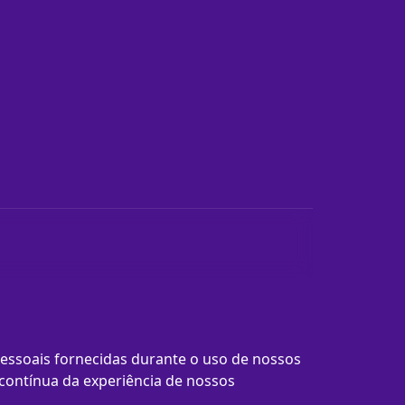
pessoais fornecidas durante o uso de nossos
 contínua da experiência de nossos