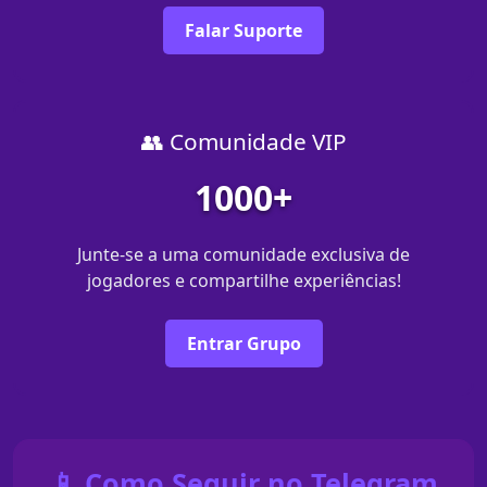
Falar Suporte
👥 Comunidade VIP
1000+
Junte-se a uma comunidade exclusiva de
jogadores e compartilhe experiências!
Entrar Grupo
📱 Como Seguir no Telegram