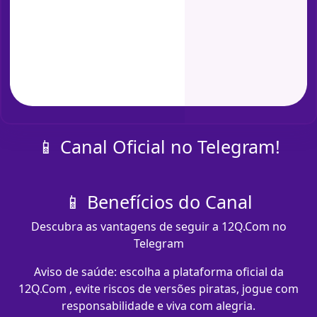
📱 Canal Oficial no Telegram!
📱 Benefícios do Canal
Descubra as vantagens de seguir a 12Q.Com no
Telegram
Aviso de saúde: escolha a plataforma oficial da
12Q.Com , evite riscos de versões piratas, jogue com
responsabilidade e viva com alegria.