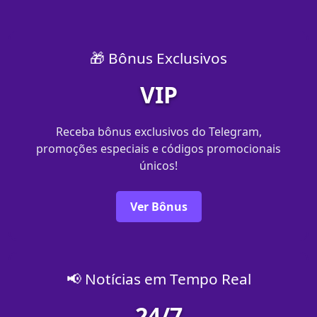
🎁 Bônus Exclusivos
VIP
Receba bônus exclusivos do Telegram,
promoções especiais e códigos promocionais
únicos!
Ver Bônus
📢 Notícias em Tempo Real
24/7