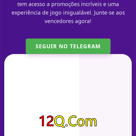
tem acesso a promoções incríveis e uma
experiência de jogo inigualável. Junte-se aos
vencedores agora!
SEGUIR NO TELEGRAM