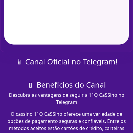
📱 Canal Oficial no Telegram!
📱 Benefícios do Canal
Descubra as vantagens de seguir a 11Q CaSSino no
Telegram
O cassino 11Q CaSSino oferece uma variedade de
opções de pagamento seguras e confiáveis. Entre os
métodos aceitos estão cartões de crédito, carteiras