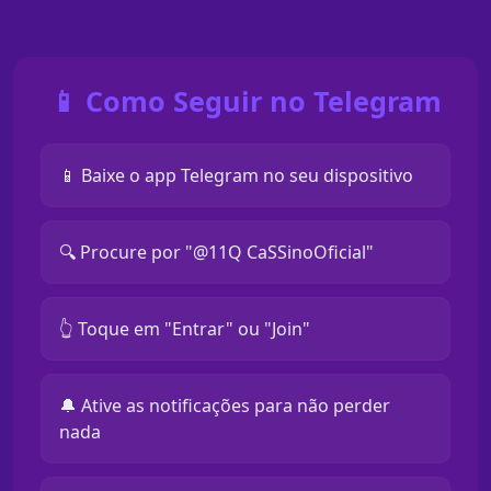
📱 Como Seguir no Telegram
📱 Baixe o app Telegram no seu dispositivo
🔍 Procure por "@11Q CaSSinoOficial"
👆 Toque em "Entrar" ou "Join"
🔔 Ative as notificações para não perder
nada