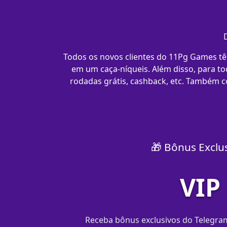
Todos os novos clientes do 11Pg Games tê
em um caça-níqueis. Além disso, para 
rodadas grátis, cashback, etc. Também 
🎁 Bônus Exclu
VIP
Receba bônus exclusivos do Telegra