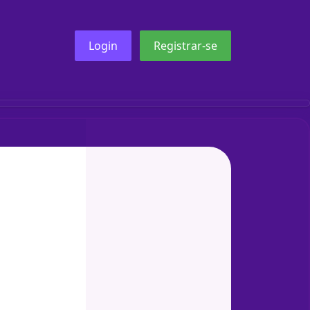
Login
Registrar-se