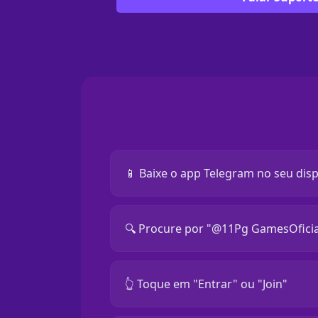
📱 Baixe o app Telegram no seu disp
🔍 Procure por "@11Pg GamesOficia
👆 Toque em "Entrar" ou "Join"