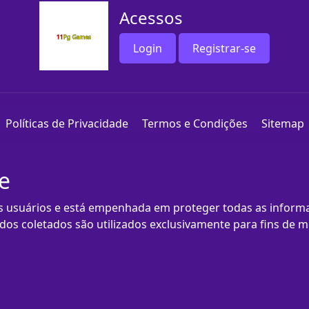
Acessos
Login
Registrar-se
Políticas de Privacidade
Termos e Condições
Sitemap
de
us usuários e está empenhada em proteger todas as inform
os coletados são utilizados exclusivamente para fins de m