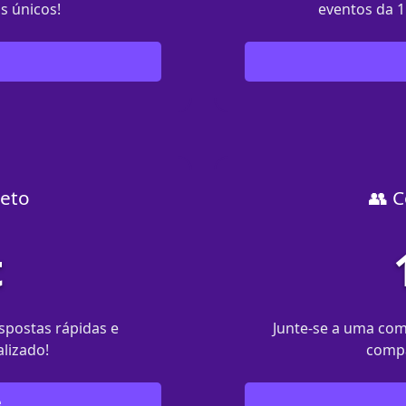
s únicos!
eventos da 
reto
👥 
t
espostas rápidas e
Junte-se a uma com
lizado!
compa
e