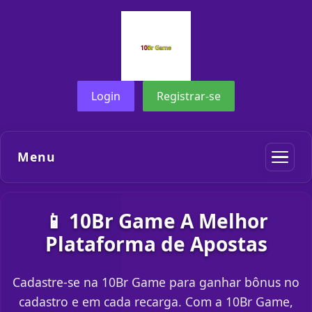
Login
Registrar-se
Menu
📱 10Br Game A Melhor
Plataforma de Apostas
Cadastre-se na 10Br Game para ganhar bônus no
cadastro e em cada recarga. Com a 10Br Game,