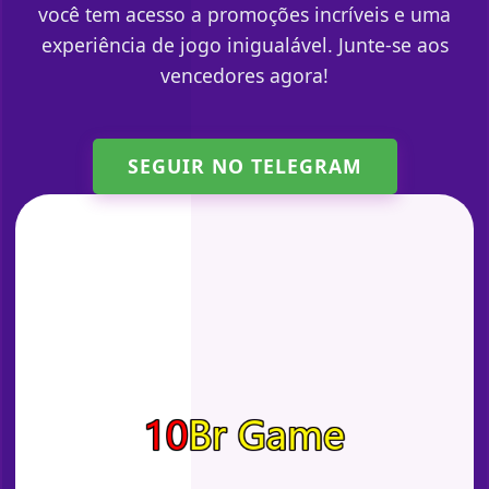
você tem acesso a promoções incríveis e uma
experiência de jogo inigualável. Junte-se aos
vencedores agora!
SEGUIR NO TELEGRAM