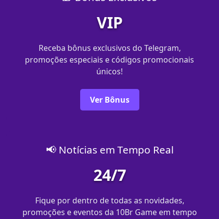
VIP
Receba bônus exclusivos do Telegram,
promoções especiais e códigos promocionais
únicos!
Ver Bônus
📢 Notícias em Tempo Real
24/7
Fique por dentro de todas as novidades,
promoções e eventos da 10Br Game em tempo