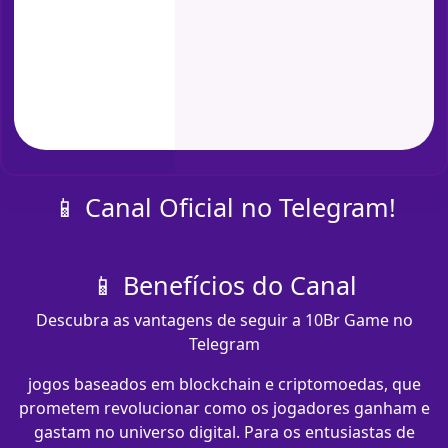
📱 Canal Oficial no Telegram!
📱 Benefícios do Canal
Descubra as vantagens de seguir a 10Br Game no
Telegram
jogos baseados em blockchain e criptomoedas, que
prometem revolucionar como os jogadores ganham e
gastam no universo digital. Para os entusiastas de