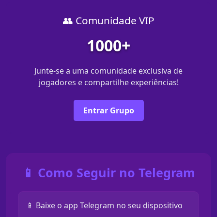
👥 Comunidade VIP
1000+
Junte-se a uma comunidade exclusiva de
jogadores e compartilhe experiências!
Entrar Grupo
📱 Como Seguir no Telegram
📱 Baixe o app Telegram no seu dispositivo