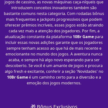
jogos de cassino, as novas máquinas caça-níqueis que
introduzem conceitos inovadores também são
bastante comuns nesta categoria. Com rodadas bônus
mais frequentes e jackpots progressivos que podem
oferecer prêmios incríveis, esses jogos estão atraindo
cada vez mais a atenção dos jogadores. Por fim, a
atualização constante da plataforma
10Br Game
para
incluir essas novas adições garante que os jogadores
sempre tenham acesso ao que há de mais recente e
emocionante no mundo dos jogos. A aventura nunca
acaba, e sempre há algo novo esperando para ser
descoberto. Se você é um amante de jogos e procura
algo fresh e excitante, conferir a seção 'Novidades' no
10Br Game
é um caminho certo para a diversão e a
emoção dos jogos modernos.
🎁 Bônus Exclusivos