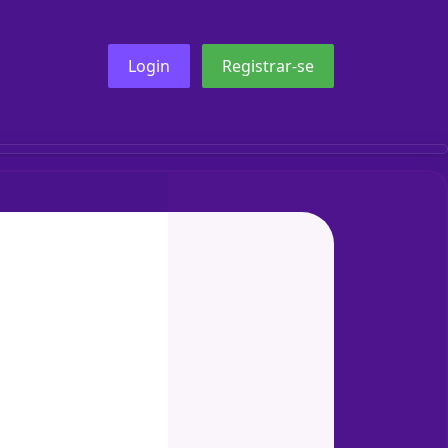
Login
Registrar-se