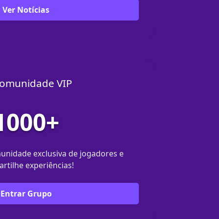
Ver Notícias
Comunidade VIP
1000+
unidade exclusiva de jogadores e
rtilhe experiências!
Entrar Grupo