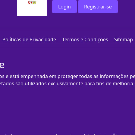
Login
Registrar-se
Políticas de Privacidade
Termos e Condições
Sitemap
de
rios e está empenhada em proteger todas as informações p
tados são utilizados exclusivamente para fins de melhoria