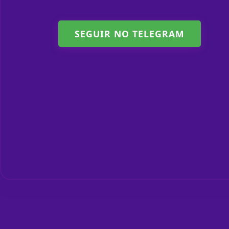
SEGUIR NO TELEGRAM