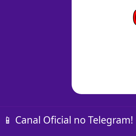
📱 Canal Oficial no Telegram!