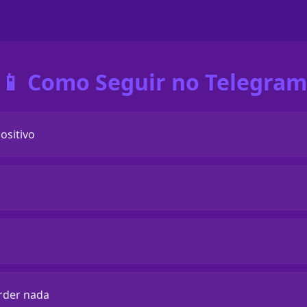
📱 Como Seguir no Telegram
ositivo
erder nada