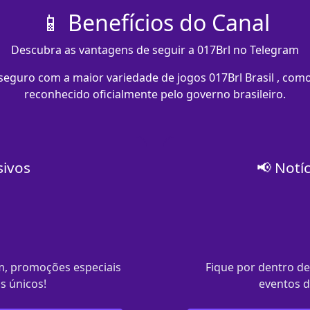
📱 Benefícios do Canal
Descubra as vantagens de seguir a 017Brl no Telegram
s seguro com a maior variedade de jogos 017Brl Brasil , como
reconhecido oficialmente pelo governo brasileiro.
sivos
📢 Notí
m, promoções especiais
Fique por dentro d
s únicos!
eventos d