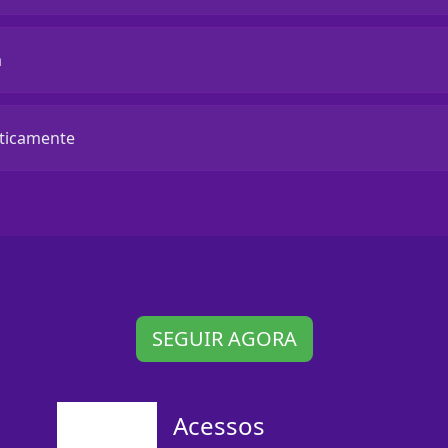
a
aticamente
SEGUIR AGORA
Acessos