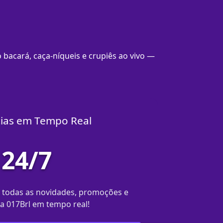
 bacará, caça-níqueis e crupiês ao vivo —
cias em Tempo Real
24/7
e todas as novidades, promoções e
a 017Brl em tempo real!