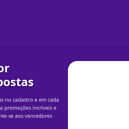
or
postas
us no cadastro e em cada
a promoções incríveis e
unte-se aos vencedores