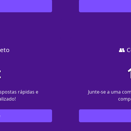
reto
👥 
t
espostas rápidas e
Junte-se a uma com
lizado!
compa
e