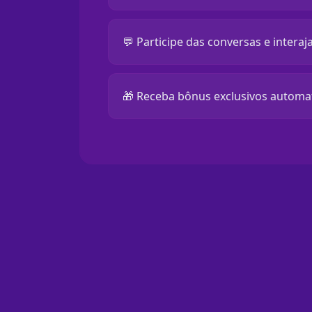
💬 Participe das conversas e interaj
🎁 Receba bônus exclusivos autom