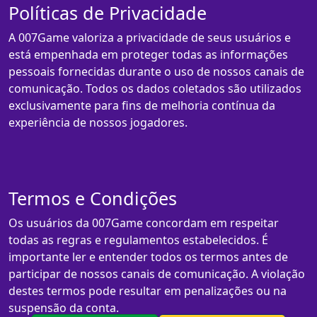
Políticas de Privacidade
A 007Game valoriza a privacidade de seus usuários e
está empenhada em proteger todas as informações
pessoais fornecidas durante o uso de nossos canais de
comunicação. Todos os dados coletados são utilizados
exclusivamente para fins de melhoria contínua da
experiência de nossos jogadores.
Termos e Condições
Os usuários da 007Game concordam em respeitar
todas as regras e regulamentos estabelecidos. É
importante ler e entender todos os termos antes de
participar de nossos canais de comunicação. A violação
destes termos pode resultar em penalizações ou na
suspensão da conta.