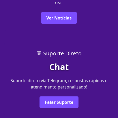
real!
Ver Notícias
💬 Suporte Direto
Chat
Suporte direto via Telegram, respostas rápidas e
atendimento personalizado!
Falar Suporte