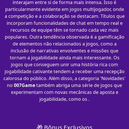
interajam entre si de forma mais intensa. Isso é
particularmente evidente em jogos multijogador, onde
a competição e a colaboração se destacam. Títulos que
incorporam funcionalidades de chat em tempo real e
recursos de equipe têm se tornado cada vez mais
populares. Outra tendência observada é a gamificação
de elementos não relacionados a jogos, como a
inclusão de narrativas envolventes e missões que
tornam a jogabilidade ainda mais interessante. Os
jogos que conseguem unir uma história rica com
jogabilidade cativante tendem a receber uma recepção
calorosa do público. Além disso, a categoria 'Novidades'
no
007Game
também abriga uma série de jogos que
experimentam com novas mecânicas de aposta e
jogabilidade, como os .
🎁 Bônus Exclusivos