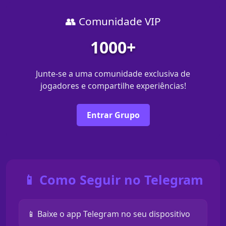
👥 Comunidade VIP
1000+
Junte-se a uma comunidade exclusiva de
jogadores e compartilhe experiências!
Entrar Grupo
📱 Como Seguir no Telegram
📱 Baixe o app Telegram no seu dispositivo